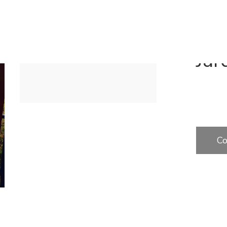
Lagos
Jar
Co