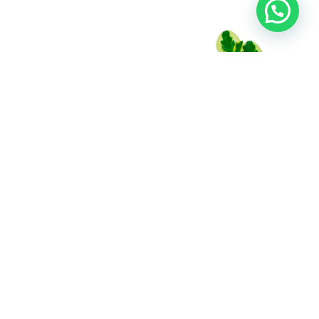
Duranta
Conga