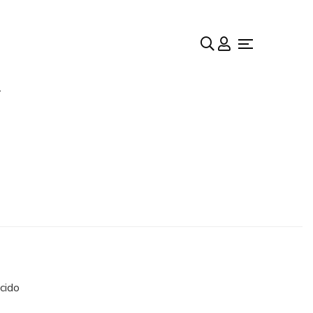
A
cido