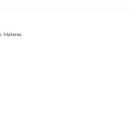
o
,
Materas