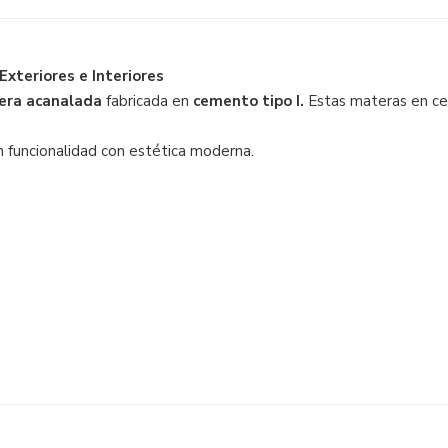
xteriores e Interiores
nera acanalada
fabricada en
cemento tipo I.
Estas materas en cem
an funcionalidad con estética moderna.