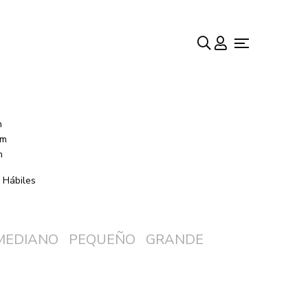
ento Jardinera
m
cm
m
 Hábiles
MEDIANO
PEQUEÑO
GRANDE