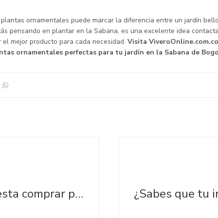
plantas ornamentales puede marcar la diferencia entre un jardín bello
stás pensando en plantar en la Sabana, es una excelente idea contacta
r el mejor producto para cada necesidad.
Visita ViveroOnline.com.c
antas ornamentales perfectas para tu jardín en la Sabana de Bogo
¿Cuánto cuesta comprar plantas ornamentales al por mayor en Bogotá?