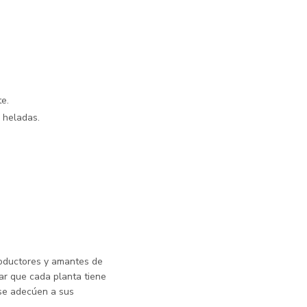
te.
a heladas.
oductores y amantes de
ar que cada planta tiene
 se adecúen a sus