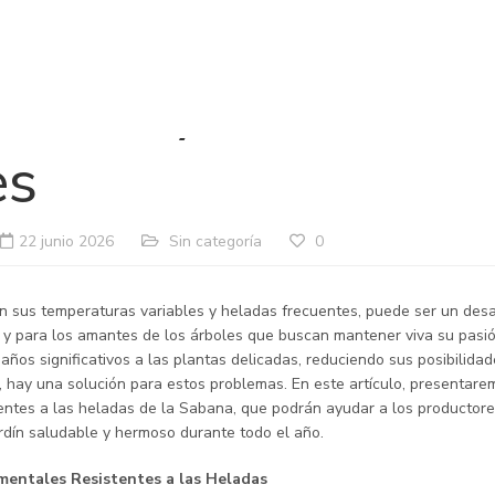
a Definitiva para
tores y Amantes 
es
22 junio 2026
Sin categoría
0
 sus temperaturas variables y heladas frecuentes, puede ser un desa
y para los amantes de los árboles que buscan mantener viva su pasión
ños significativos a las plantas delicadas, reduciendo sus posibilidad
, hay una solución para estos problemas. En este artículo, presentare
ntes a las heladas de la Sabana, que podrán ayudar a los productore
rdín saludable y hermoso durante todo el año.
mentales Resistentes a las Heladas