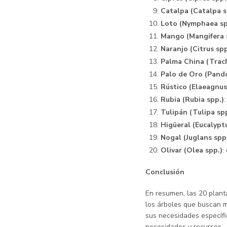
Catalpa (Catalpa s
Loto (Nymphaea sp
Mango (Mangifera 
Naranjo (Citrus spp
Palma China (Trac
Palo de Oro (Pando
Rústico (Elaeagnus
Rubia (Rubia spp.)
Tulipán (Tulipa sp
Higüeral (Eucalypt
Nogal (Juglans spp
Olivar (Olea spp.)
:
Conclusión
En resumen, las 20 plan
los árboles que buscan m
sus necesidades específi
necesidades y recursos.