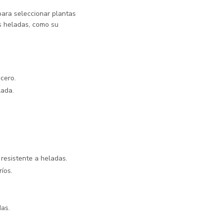
para seleccionar plantas
as heladas, como su
 cero.
lada.
resistente a heladas.
íos.
das.