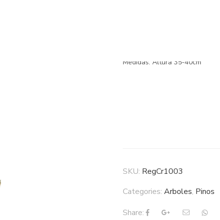
Pino Navi
Descripción
Medidas: Altura 35-40cm
SKU:
RegCr1003
Categories:
Arboles
,
Pinos
Share: